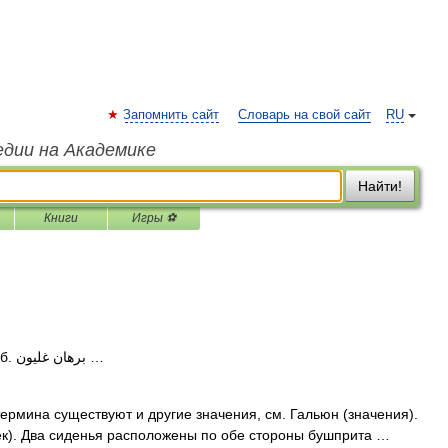
Запомнить сайт
Словарь на свой сайт
RU
едии на Академике
Найти!
Книги
Игры ⚽
— Бурхан Гальюн араб. برهان غليون‎‎ …
ермина существуют и другие значения, см. Гальюн (значения).
век). Два сиденья расположены по обе стороны бушприта …