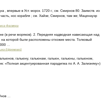
 , впервые в Уст. морск. 1720 г.; см. Смирнов 80. Заимств. из
я часть, нос корабля ; см. Хайзе; Смирнов, там же; Маценауэр
акса Фасмера
дне (в речи моряков). 2. Передняя надводная нависающая над
, на которой были расположены отхожие места. Толковый
2000 …
зыка Ефремовой
альюнов, гальюну, гальюнам, гальюн, гальюны, гальюном,
ик: «Полная акцентуированная парадигма по А. А. Зализняку»)
ю/нов …