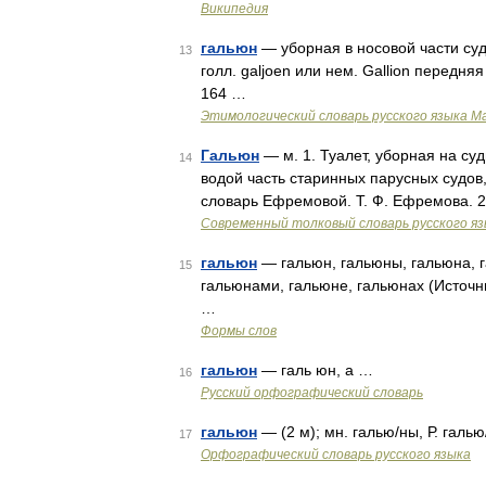
Википедия
гальюн
— уборная в носовой части судна
13
голл. galjoen или нем. Gallion передня
164 …
Этимологический словарь русского языка М
Гальюн
— м. 1. Туалет, уборная на су
14
водой часть старинных парусных судов
словарь Ефремовой. Т. Ф. Ефремова. 
Современный толковый словарь русского я
гальюн
— гальюн, гальюны, гальюна, г
15
гальюнами, гальюне, гальюнах (Источн
…
Формы слов
гальюн
— галь юн, а …
16
Русский орфографический словарь
гальюн
— (2 м); мн. галью/ны, Р. галь
17
Орфографический словарь русского языка