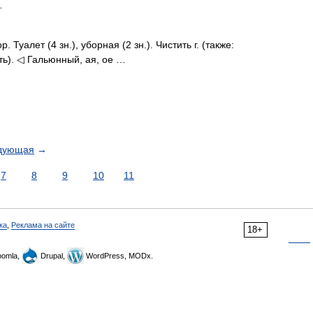
…
р. Туалет (4 зн.), уборная (2 зн.). Чистить г. (также:
ть). ◁ Гальюнный, ая, ое …
дующая
→
7
8
9
10
11
ка
,
Реклама на сайте
18+
omla,
Drupal,
WordPress, MODx.