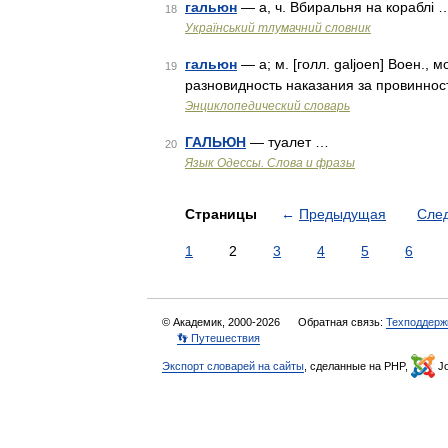
гальюн
— а, ч. Вбиральня на кораблі 
18
Український тлумачний словник
гальюн
— а; м. [голл. galjoen] Воен., мо
19
разновидность наказания за провиннос
Энциклопедический словарь
ГАЛЬЮН
— туалет …
20
Язык Одессы. Слова и фразы
Страницы
←
Предыдущая
Сле
1
2
3
4
5
6
© Академик, 2000-2026
Обратная связь:
Техподдерж
👣 Путешествия
Экспорт словарей на сайты
, сделанные на PHP,
Jo