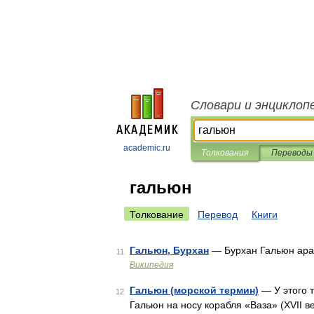
Словари и энциклоп
academic.ru
Толкования
Переводы
гальюн
Толкование
Перевод
Книги
Гальюн, Бурхан
11
Википедия
Гальюн (морской термин)
— У этого т
12
Гальюн на носу корабля «Ваза» (XVII 